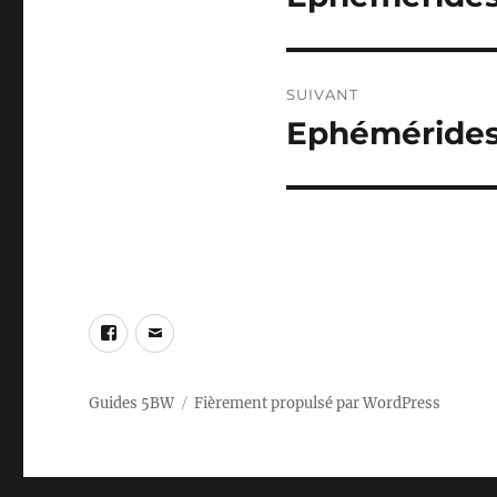
précédente :
l’article
SUIVANT
Ephémérides
Publication
suivante :
Facebook
Email
Guides 5BW
Fièrement propulsé par WordPress