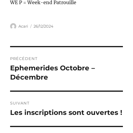
WE P = Week-end Patrouille
Auteur
Publié
Acari
26/12/2024
le
Navigation
PRÉCÉDENT
de
Ephemerides Octobre –
Publication
précédente :
Décembre
l’article
SUIVANT
Les inscriptions sont ouvertes !
Publication
suivante :