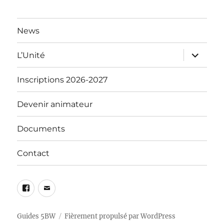
News
ouvrir
L’Unité
le
sous-
menu
Inscriptions 2026-2027
Devenir animateur
Documents
Contact
Facebook
Email
Guides 5BW
Fièrement propulsé par WordPress