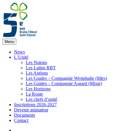
Aller
au
contenu
Menu
Guides 5BW
News
L’Unité
Les Nutons
Les Lutins RBT
Les Aiglons
Les Guides – Compagnie Westphalie (filles)
Les Guides – Compagnie Asgard (Mixte)
Les Horizons
La Route
Les chefs d’unité
Inscriptions 2026-2027
Devenir animateur
Documents
Contact
Facebook