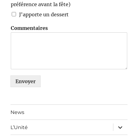
préférence avant la fête)
J'apporte un dessert
Commentaires
Envoyer
News
ouvrir
L’Unité
le
sous-