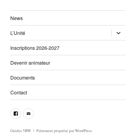
News
ouvrir
L’Unité
le
sous-
menu
Inscriptions 2026-2027
Devenir animateur
Documents
Contact
Facebook
Email
Guides 5BW
Fièrement propulsé par WordPress